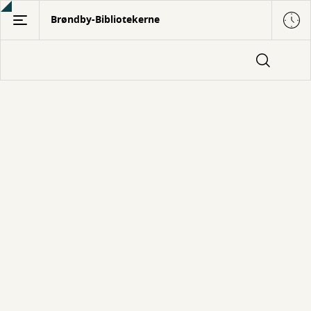
Gå
Brøndby-Bibliotekerne
til
hovedindhold