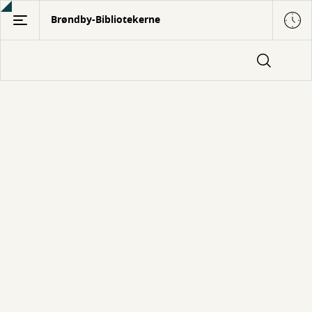
Gå
Brøndby-Bibliotekerne
til
hovedindhold