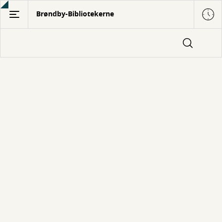
Gå
Brøndby-Bibliotekerne
til
hovedindhold