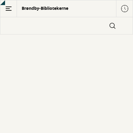
Gå
Brøndby-Bibliotekerne
til
hovedindhold