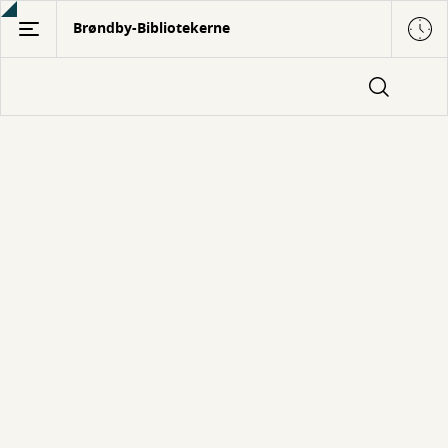
Gå
Brøndby-Bibliotekerne
til
hovedindhold