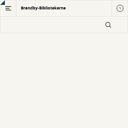
Gå
Brøndby-Bibliotekerne
til
hovedindhold