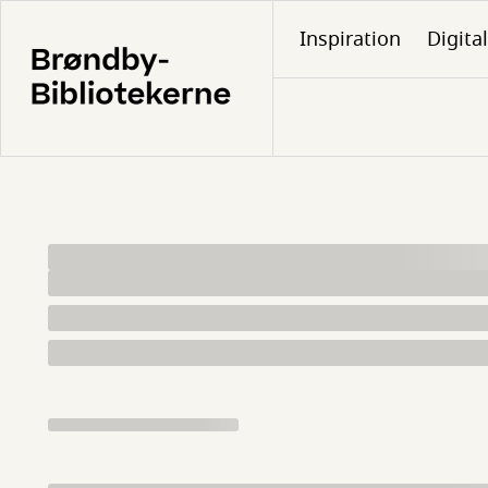
Gå
Inspiration
Digita
til
hovedindhold